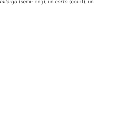
milargo
(semi-long), un
corto
(court), un