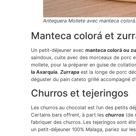
Antequera
Mollete
avec
manteca colorá
Manteca colorá et zur
Un petit-déjeuner avec
manteca colorá ou z
saindoux, cuite avec des morceaux de porc et d
mollete, pour la préparer en guise de collation
la Axarquía
.
Zurrapa
est la longe de porc dé
déguster du pain cateto grillé accompagné d’
Churros et tejeringos
Les churros au chocolat est l’un des petits dé
Certains bars offrent, à part les
churros
(de 
fabriquer des churros. Les tejeringos sont éti
un petit-déjeuner 100% Malaga, pariez sur les