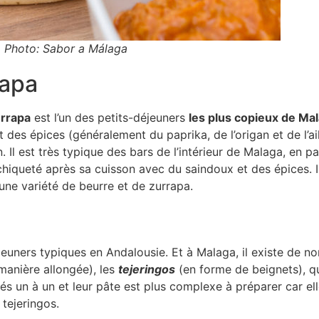
. Photo: Sabor a Málaga
rapa
urrapa
est l’un des petits-déjeuners
les plus copieux de Ma
es épices (généralement du paprika, de l’origan et de l’ail),
. Il est très typique des bars de l’intérieur de Malaga, en p
chiqueté après sa cuisson avec du saindoux et des épices. 
une variété de beurre et de zurrapa.
jeuners typiques en Andalousie. Et à Malaga, il existe de no
manière allongée), les
tejeringos
(en forme de beignets), qu
rés un à un et leur pâte est plus complexe à préparer car e
 tejeringos.