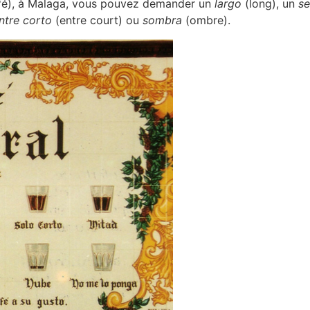
afé), à Malaga, vous pouvez demander un
largo
(long), un
se
ntre corto
(entre court) ou
sombra
(ombre).