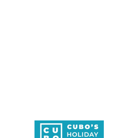
Loa
din
g...