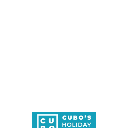
Loa
din
g...