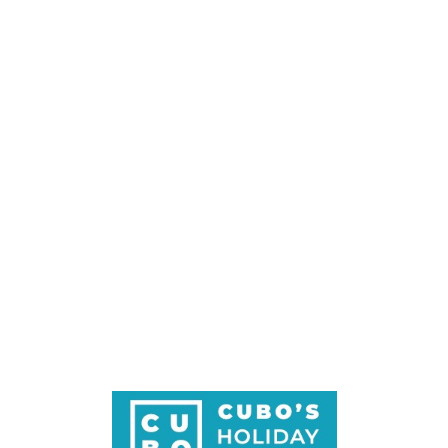
Loa
din
g...