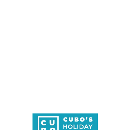
Loa
din
g...