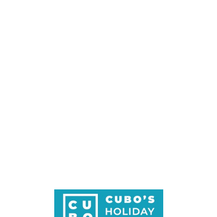
Loa
din
g...