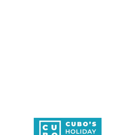
Loa
din
g...