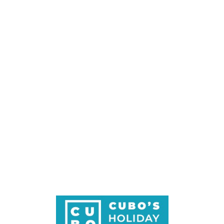
Loa
din
g...