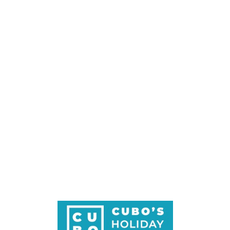
Loa
din
g...