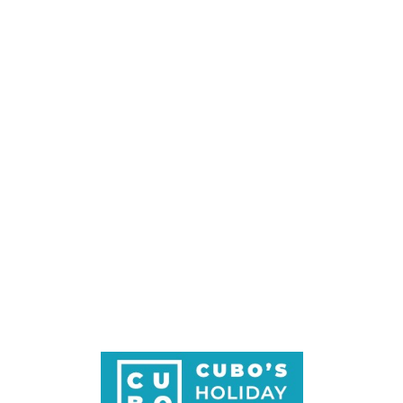
Loa
din
g...