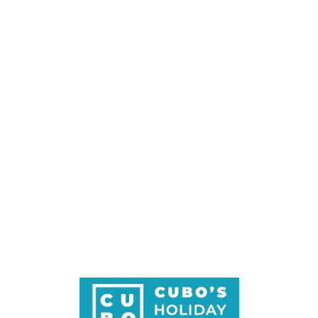
Loa
din
g...