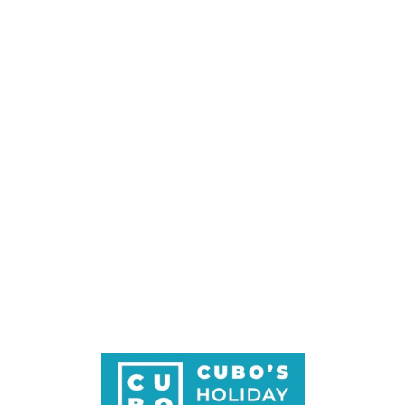
Loa
din
g...