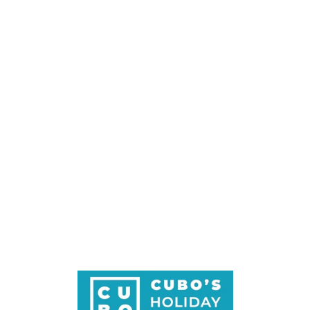
Loa
din
g...