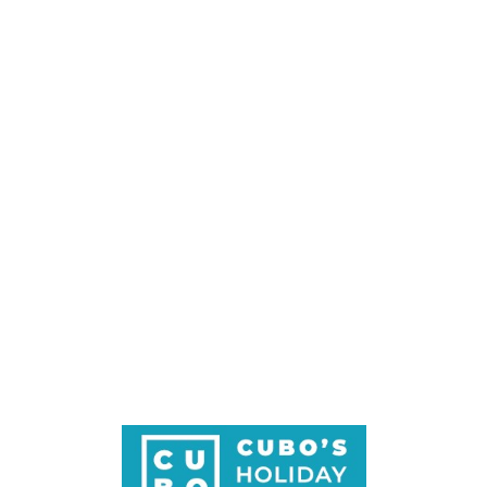
Loa
din
g...