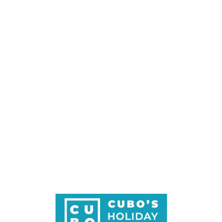
Loa
din
g...