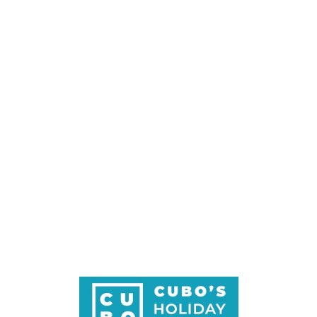
Loa
din
g...