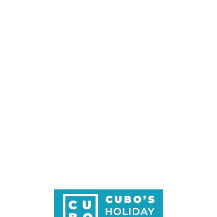
Loa
din
g...