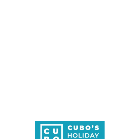
Loa
din
g...