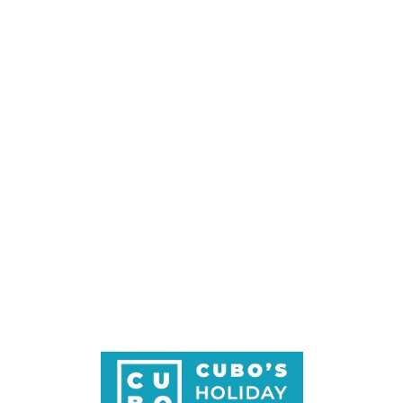
Loa
din
g...