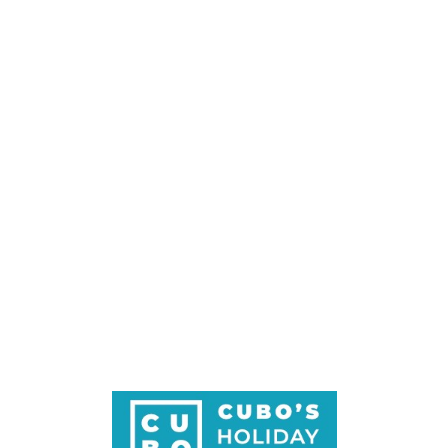
Loa
din
g...