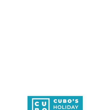
Loa
din
g...