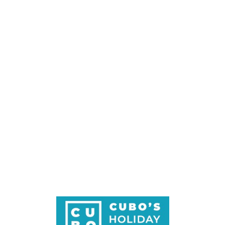
Loa
din
g...