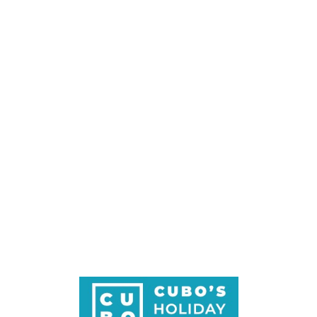
Loa
din
g...