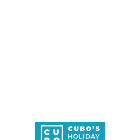
Loa
din
g...