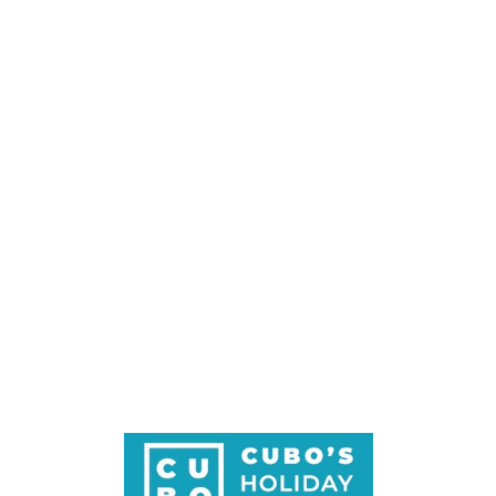
Loa
din
g...