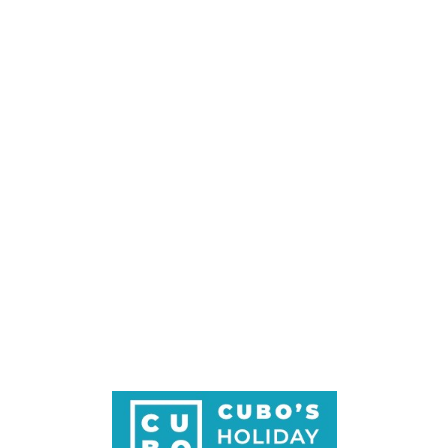
Loa
din
g...