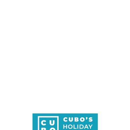
Loa
din
g...