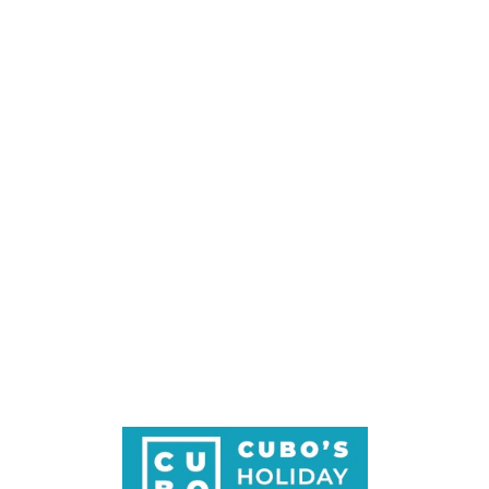
Loa
din
g...