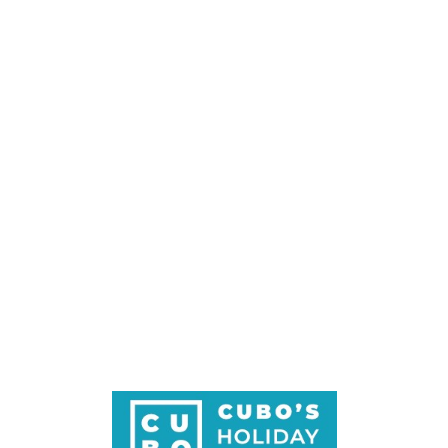
Loa
din
g...