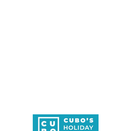
Loa
din
g...