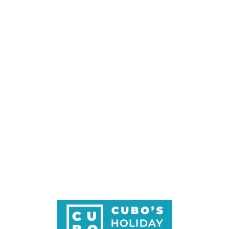
Loa
din
g...