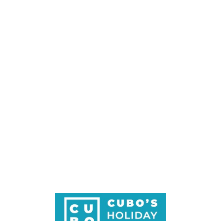
Loa
din
g...