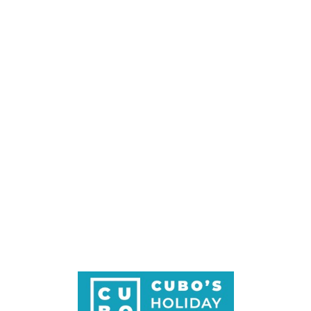
Loa
din
g...