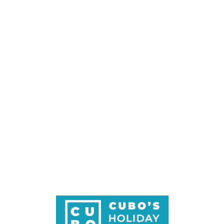
Loa
din
g...