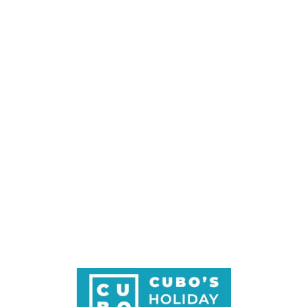
Loa
din
g...