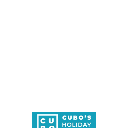
Loa
din
g...