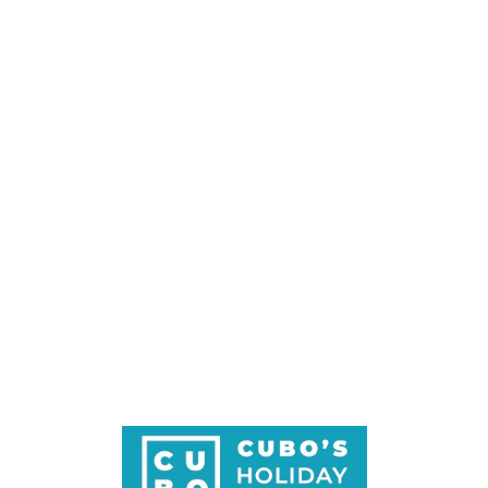
Loa
din
g...