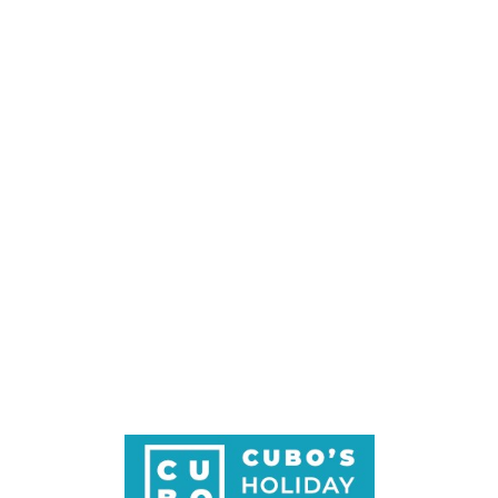
Loa
din
g...