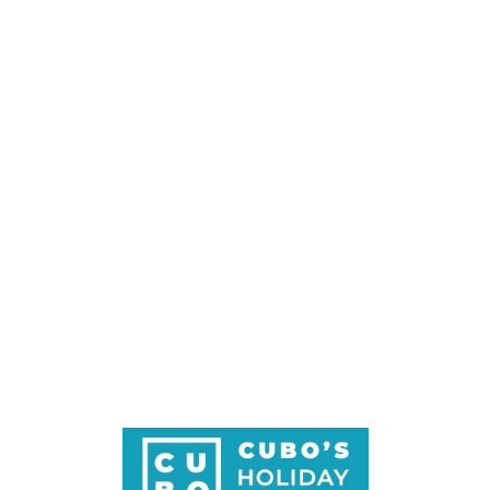
Loa
din
g...