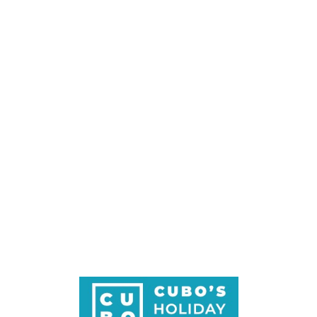
Loa
din
g...