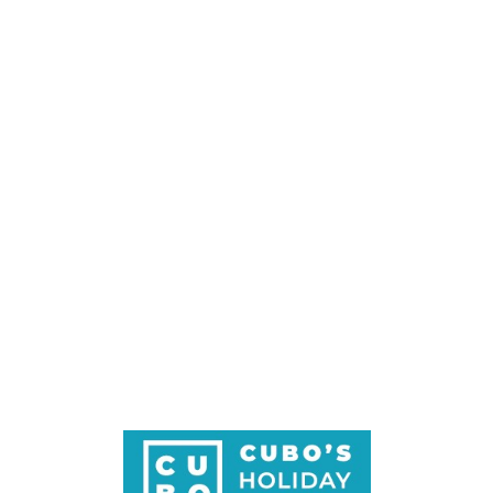
Loa
din
g...