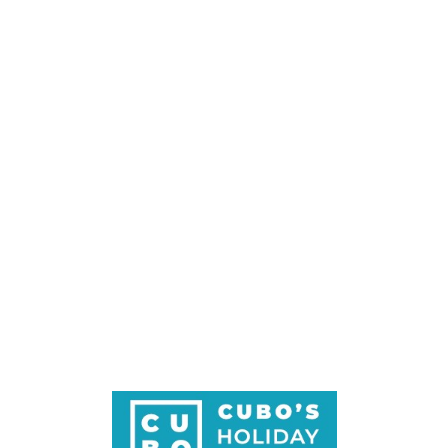
Loa
din
g...