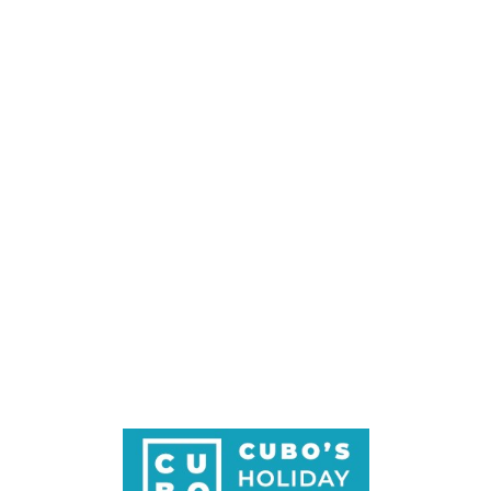
Loa
din
g...