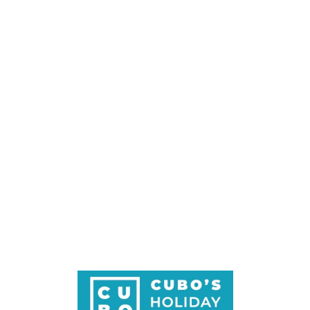
Loa
din
g...