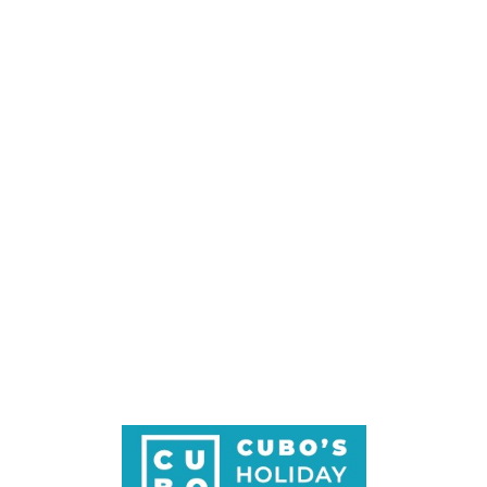
Loa
din
g...