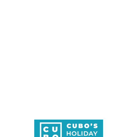
Loa
din
g...