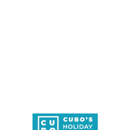
Loa
din
g...