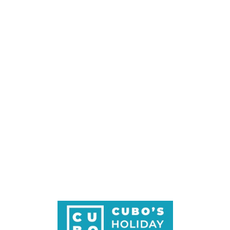
Loa
din
g...