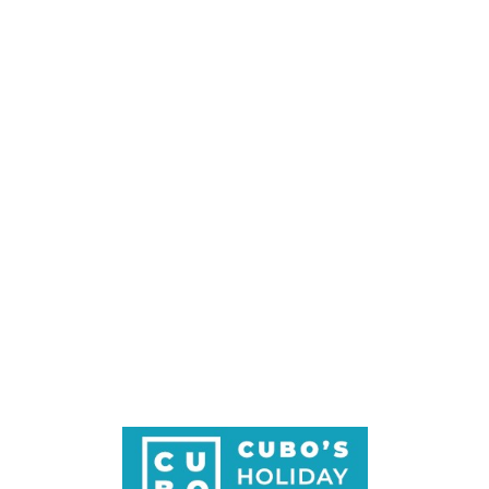
Loa
din
g...