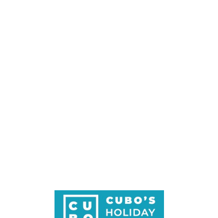
Loa
din
g...